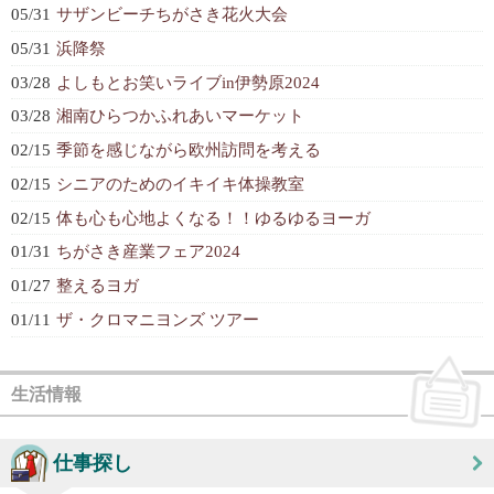
05/31
サザンビーチちがさき花火大会
05/31
浜降祭
03/28
よしもとお笑いライブin伊勢原2024
03/28
湘南ひらつかふれあいマーケット
02/15
季節を感じながら欧州訪問を考える
02/15
シニアのためのイキイキ体操教室
02/15
体も心も心地よくなる！！ゆるゆるヨーガ
01/31
ちがさき産業フェア2024
01/27
整えるヨガ
01/11
ザ・クロマニヨンズ ツアー
生活情報
仕事探し